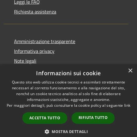
Leggi le FAQ
Richiesta assistenza
Amministrazione trasparente
Informativa privacy
Note legali
×
Dichiarazione di accessibilità
Informazioni sui cookie
Questo sito web utilizza cookie tecnici e assimilati strettamente
necessari al corretto funzionamento e alla navigazione del sito,
nonché un cookie tecnico analitico al solo fine di elaborare
informazioni statistiche, aggregate e anonime.
RSS
Copyright © 2026 • Comune di
Per maggiori dettagli, può consultare la cookie policy al seguente
link
Accessibilità
Asigliano Veneto • Powered by
Privacy
Municipium
Accesso
•
RIFIUTA TUTTO
ACCETTA TUTTO
Cookie
redazione
Mappa del sito
MOSTRA DETTAGLI