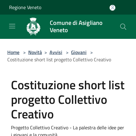
Salta al contenuto principale
Regione Veneto
Comune di Asigliano
Veneto
Home
>
Novità
>
Avvisi
>
Giovani
>
Costituzione short list progetto Collettivo Creativo
Costituzione short list
progetto Collettivo
Creativo
Progetto Collettivo Creativo - La palestra delle idee per
i giovani e la comunità