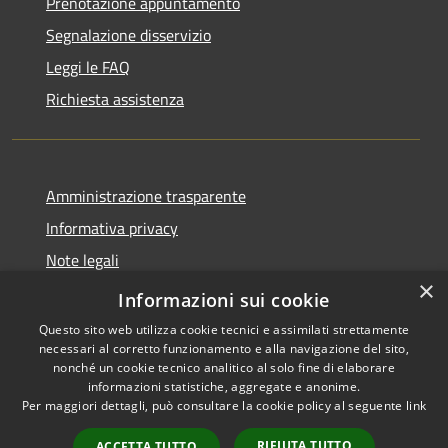
Prenotazione appuntamento
Segnalazione disservizio
Leggi le FAQ
Richiesta assistenza
Amministrazione trasparente
Informativa privacy
Note legali
×
Dichiarazione di accessibilità
Informazioni sui cookie
Questo sito web utilizza cookie tecnici e assimilati strettamente
necessari al corretto funzionamento e alla navigazione del sito,
nonché un cookie tecnico analitico al solo fine di elaborare
informazioni statistiche, aggregate e anonime.
RSS
Copyright © 2026 • Comune di
Per maggiori dettagli, può consultare la cookie policy al seguente
link
Accessibilità
Asigliano Veneto • Powered by
Privacy
Municipium
Accesso
•
RIFIUTA TUTTO
ACCETTA TUTTO