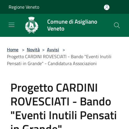
Salta al contenuto principale
Regione Veneto
Comune di Asigliano
Veneto
Home
>
Novità
>
Avvisi
>
Progetto CARDINI ROVESCIATI - Bando "Eventi Inutili
Pensati in Grande" - Candidatura Associazioni
Progetto CARDINI
ROVESCIATI - Bando
"Eventi Inutili Pensati
in Grande" -