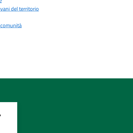
e
vani del territorio
la comunità
?