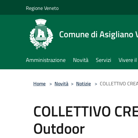
Salta al contenuto principale
Regione Veneto
Comune di Asigliano 
Amministrazione
Novità
Servizi
Vivere 
Home
>
Novità
>
Notizie
>
COLLETTIVO CREA
COLLETTIVO CRE
Outdoor