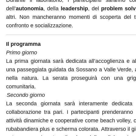
Durante il laboratorio, i partecipanti saranno coi
dell’
autonomia
, della
leadership
, del
problem solv
altri. Non mancheranno momenti di scoperta del ter
confronto e socializzazione.
Il programma
Primo giorno
La prima giornata sarà dedicata all’accoglienza e a
una passeggiata guidata da Sossano a Valle Verde, at
nella natura. La serata proseguirà con una grig
comunitaria.
Secondo giorno
La seconda giornata sarà interamente dedicata 
collaborazione tra pari. I partecipanti prenderann
attività dinamiche e cooperative come beach volley, ca
rubabandiera plus e scherma colorata. Attraverso il gi