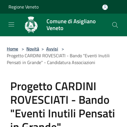
Salta al contenuto principale
Regione Veneto
Comune di Asigliano
Veneto
Home
>
Novità
>
Avvisi
>
Progetto CARDINI ROVESCIATI - Bando "Eventi Inutili
Pensati in Grande" - Candidatura Associazioni
Progetto CARDINI
ROVESCIATI - Bando
"Eventi Inutili Pensati
in Grande" -