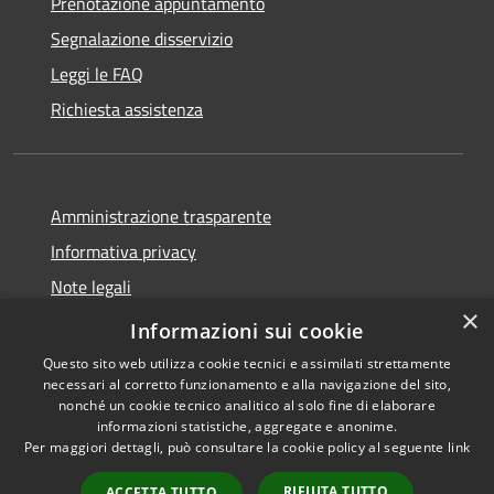
Prenotazione appuntamento
Segnalazione disservizio
Leggi le FAQ
Richiesta assistenza
Amministrazione trasparente
Informativa privacy
Note legali
×
Dichiarazione di accessibilità
Informazioni sui cookie
Questo sito web utilizza cookie tecnici e assimilati strettamente
necessari al corretto funzionamento e alla navigazione del sito,
nonché un cookie tecnico analitico al solo fine di elaborare
informazioni statistiche, aggregate e anonime.
RSS
Copyright © 2026 • Comune di
Per maggiori dettagli, può consultare la cookie policy al seguente
link
Accessibilità
Asigliano Veneto • Powered by
Privacy
Municipium
Accesso
•
RIFIUTA TUTTO
ACCETTA TUTTO