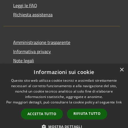
Leggi le FAQ
Richiesta assistenza
Amministrazione trasparente
Informativa privacy
Note legali
×
Dichiarazione di accessibilità
Informazioni sui cookie
Questo sito web utilizza cookie tecnici e assimilati strettamente
necessari al corretto funzionamento e alla navigazione del sito,
nonché un cookie tecnico analitico al solo fine di elaborare
informazioni statistiche, aggregate e anonime.
RSS
Copyright © 2026 • Comune di
Per maggiori dettagli, può consultare la cookie policy al seguente
link
Accessibilità
Asigliano Veneto • Powered by
Privacy
Municipium
Accesso
•
RIFIUTA TUTTO
ACCETTA TUTTO
Cookie
redazione
Mappa del sito
MOSTRA DETTAGLI