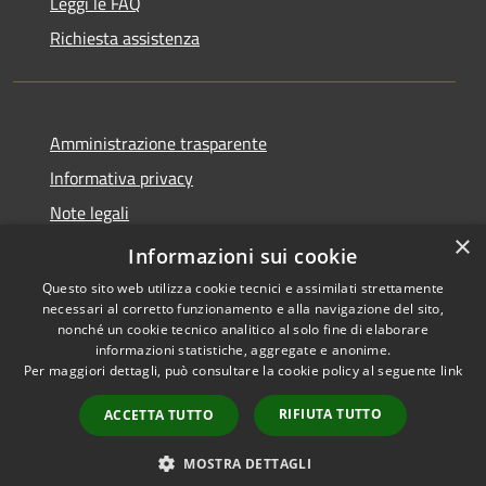
Leggi le FAQ
Richiesta assistenza
Amministrazione trasparente
Informativa privacy
Note legali
×
Dichiarazione di accessibilità
Informazioni sui cookie
Questo sito web utilizza cookie tecnici e assimilati strettamente
necessari al corretto funzionamento e alla navigazione del sito,
nonché un cookie tecnico analitico al solo fine di elaborare
informazioni statistiche, aggregate e anonime.
RSS
Copyright © 2026 • Comune di
Per maggiori dettagli, può consultare la cookie policy al seguente
link
Accessibilità
Asigliano Veneto • Powered by
Privacy
Municipium
Accesso
•
RIFIUTA TUTTO
ACCETTA TUTTO
Cookie
redazione
Mappa del sito
MOSTRA DETTAGLI