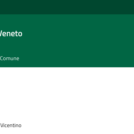
Veneto
il Comune
e
 Vicentino