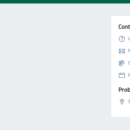
Cont
Prob