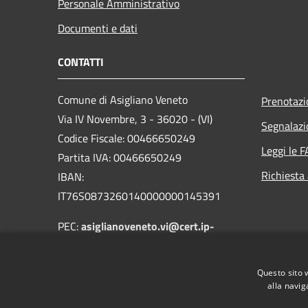
Personale Amministrativo
Documenti e dati
CONTATTI
Comune di Asigliano Veneto
Prenotaz
Via IV Novembre, 3 - 36020 - (VI)
Segnalazi
Codice Fiscale: 00466650249
Leggi le 
Partita IVA: 00466650249
Richiesta
IBAN:
IT76S0873260140000000145391
PEC:
asiglianoveneto.vi@cert.ip-
veneto.net
Centralino Unico: +39 0444 872014
Questo sito 
alla navig