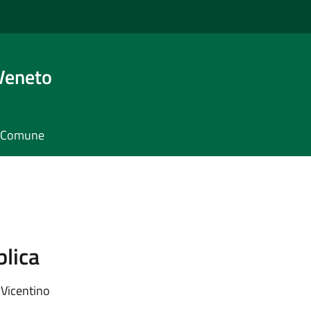
Veneto
il Comune
blica
 Vicentino