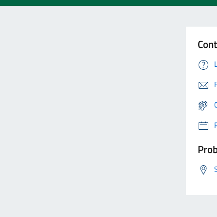
Cont
Prob