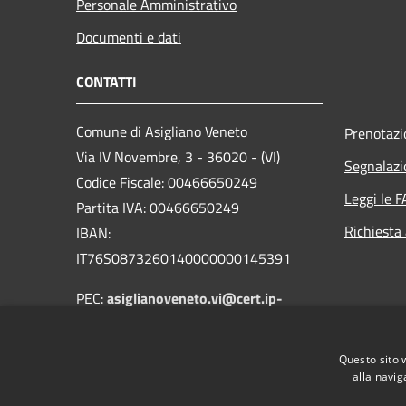
Personale Amministrativo
Documenti e dati
CONTATTI
Comune di Asigliano Veneto
Prenotaz
Via IV Novembre, 3 - 36020 - (VI)
Segnalazi
Codice Fiscale: 00466650249
Leggi le 
Partita IVA: 00466650249
Richiesta
IBAN:
IT76S0873260140000000145391
PEC:
asiglianoveneto.vi@cert.ip-
veneto.net
Centralino Unico: +39 0444 872014
Questo sito 
alla navig