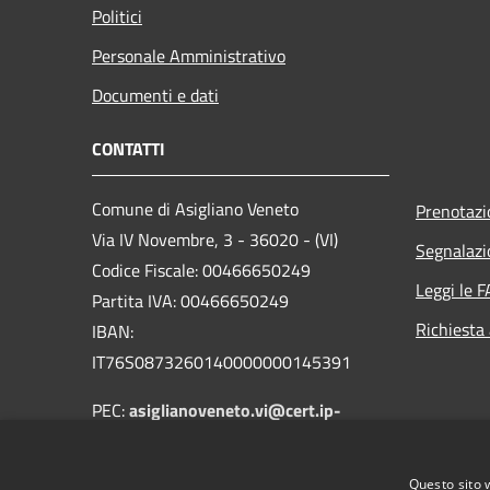
Politici
Personale Amministrativo
Documenti e dati
CONTATTI
Comune di Asigliano Veneto
Prenotaz
Via IV Novembre, 3 - 36020 - (VI)
Segnalazi
Codice Fiscale: 00466650249
Leggi le 
Partita IVA: 00466650249
Richiesta
IBAN:
IT76S0873260140000000145391
PEC:
asiglianoveneto.vi@cert.ip-
veneto.net
Centralino Unico: +39 0444 872014
Questo sito 