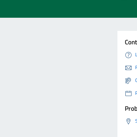
Cont
Prob