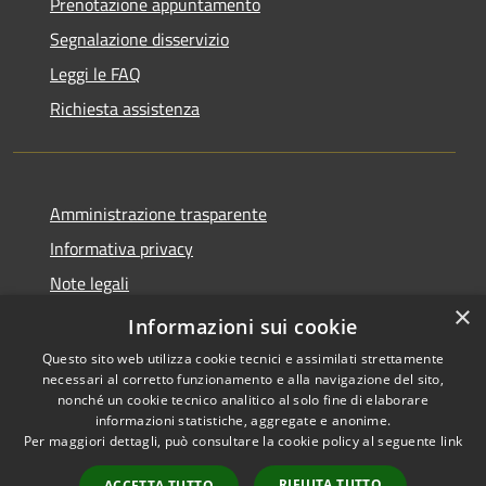
Prenotazione appuntamento
Segnalazione disservizio
Leggi le FAQ
Richiesta assistenza
Amministrazione trasparente
Informativa privacy
Note legali
×
Dichiarazione di accessibilità
Informazioni sui cookie
Questo sito web utilizza cookie tecnici e assimilati strettamente
necessari al corretto funzionamento e alla navigazione del sito,
nonché un cookie tecnico analitico al solo fine di elaborare
informazioni statistiche, aggregate e anonime.
RSS
Copyright © 2026 • Comune di
Per maggiori dettagli, può consultare la cookie policy al seguente
link
Accessibilità
Asigliano Veneto • Powered by
Privacy
Municipium
Accesso
•
RIFIUTA TUTTO
ACCETTA TUTTO