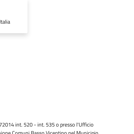
talia
014 int. 520 - int. 535 o presso l'Ufficio
'Unione Comuni Basso Vicentino nel Municipio