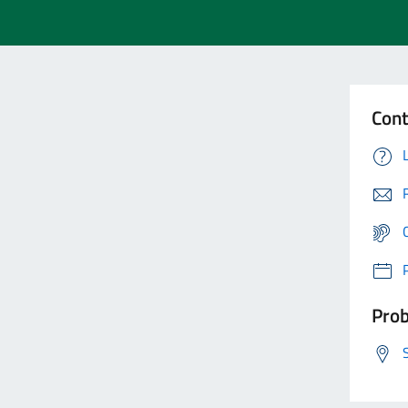
Cont
Prob