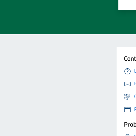
Cont
Prob