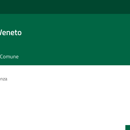
Veneto
il Comune
enza