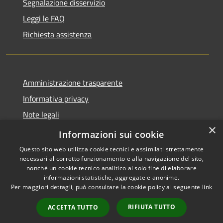
Segnalazione disservizio
Leggi le FAQ
Richiesta assistenza
Amministrazione trasparente
Informativa privacy
Note legali
×
Dichiarazione di accessibilità
Informazioni sui cookie
Questo sito web utilizza cookie tecnici e assimilati strettamente
necessari al corretto funzionamento e alla navigazione del sito,
nonché un cookie tecnico analitico al solo fine di elaborare
informazioni statistiche, aggregate e anonime.
RSS
Copyright © 2026 • Comune di
Per maggiori dettagli, può consultare la cookie policy al seguente
link
Accessibilità
Asigliano Veneto • Powered by
Privacy
Municipium
Accesso
•
RIFIUTA TUTTO
ACCETTA TUTTO
Cookie
redazione