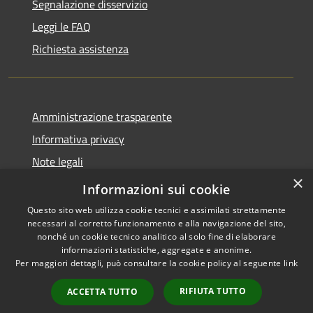
Segnalazione disservizio
Leggi le FAQ
Richiesta assistenza
Amministrazione trasparente
Informativa privacy
Note legali
×
Dichiarazione di accessibilità
Informazioni sui cookie
Questo sito web utilizza cookie tecnici e assimilati strettamente
necessari al corretto funzionamento e alla navigazione del sito,
nonché un cookie tecnico analitico al solo fine di elaborare
informazioni statistiche, aggregate e anonime.
RSS
Copyright © 2026 • Comune di
Per maggiori dettagli, può consultare la cookie policy al seguente
link
Accessibilità
Asigliano Veneto • Powered by
Privacy
Municipium
Accesso
•
RIFIUTA TUTTO
ACCETTA TUTTO
Cookie
redazione