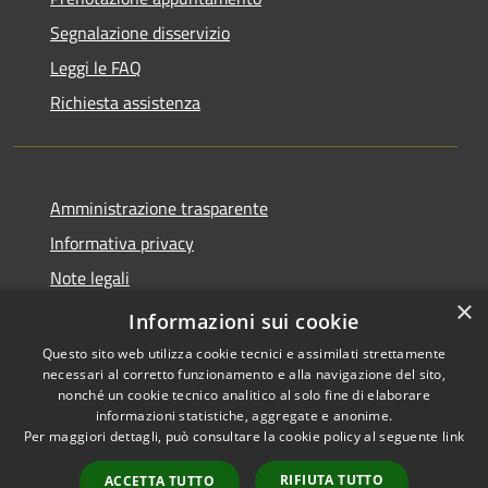
Segnalazione disservizio
Leggi le FAQ
Richiesta assistenza
Amministrazione trasparente
Informativa privacy
Note legali
×
Dichiarazione di accessibilità
Informazioni sui cookie
Questo sito web utilizza cookie tecnici e assimilati strettamente
necessari al corretto funzionamento e alla navigazione del sito,
nonché un cookie tecnico analitico al solo fine di elaborare
informazioni statistiche, aggregate e anonime.
RSS
Copyright © 2026 • Comune di
Per maggiori dettagli, può consultare la cookie policy al seguente
link
Accessibilità
Asigliano Veneto • Powered by
Privacy
Municipium
Accesso
•
RIFIUTA TUTTO
ACCETTA TUTTO