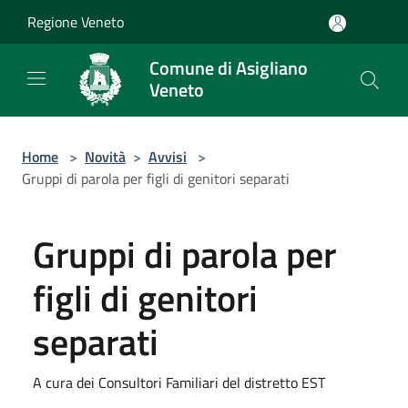
Salta al contenuto principale
Regione Veneto
Comune di Asigliano
Veneto
Home
>
Novità
>
Avvisi
>
Gruppi di parola per figli di genitori separati
Gruppi di parola per
figli di genitori
separati
A cura dei Consultori Familiari del distretto EST