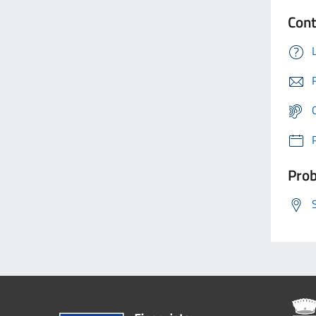
Cont
Prob