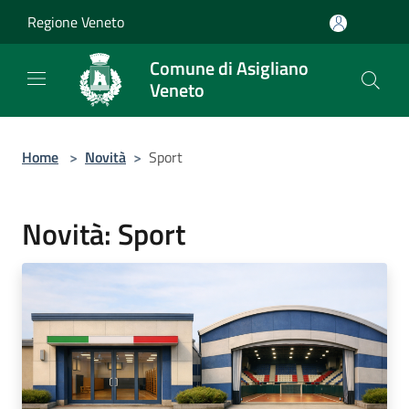
Salta al contenuto principale
Regione Veneto
Comune di Asigliano
Veneto
Home
>
Novità
>
Sport
Novità: Sport