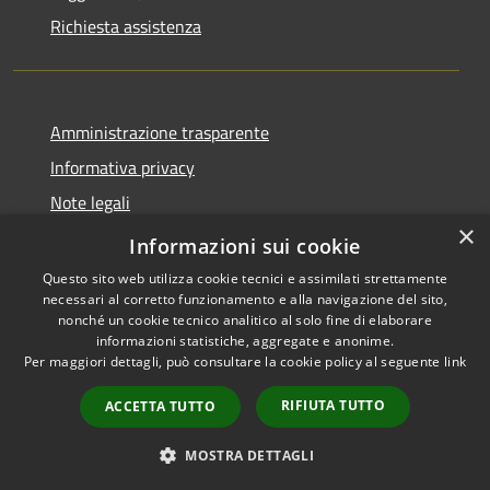
Richiesta assistenza
Amministrazione trasparente
Informativa privacy
Note legali
×
Dichiarazione di accessibilità
Informazioni sui cookie
Questo sito web utilizza cookie tecnici e assimilati strettamente
necessari al corretto funzionamento e alla navigazione del sito,
nonché un cookie tecnico analitico al solo fine di elaborare
informazioni statistiche, aggregate e anonime.
RSS
Copyright © 2026 • Comune di
Per maggiori dettagli, può consultare la cookie policy al seguente
link
Accessibilità
Asigliano Veneto • Powered by
Privacy
Municipium
Accesso
•
RIFIUTA TUTTO
ACCETTA TUTTO
Cookie
redazione
Mappa del sito
MOSTRA DETTAGLI