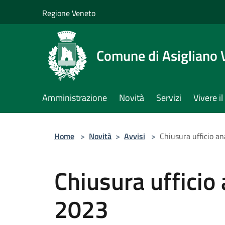
Salta al contenuto principale
Regione Veneto
Comune di Asigliano 
Amministrazione
Novità
Servizi
Vivere 
Home
>
Novità
>
Avvisi
>
Chiusura ufficio a
Chiusura ufficio
2023