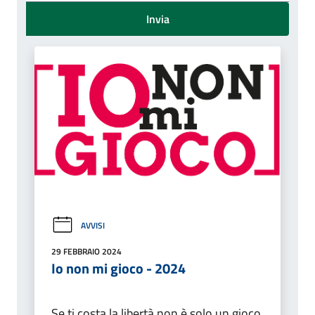
Invia
AVVISI
29 FEBBRAIO 2024
Io non mi gioco - 2024
Se ti costa la libertà non è solo un gioco