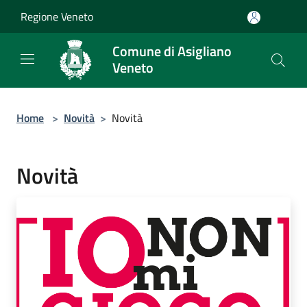
Salta al contenuto principale
Regione Veneto
Comune di Asigliano
Veneto
Home
>
Novità
>
Novità
Novità